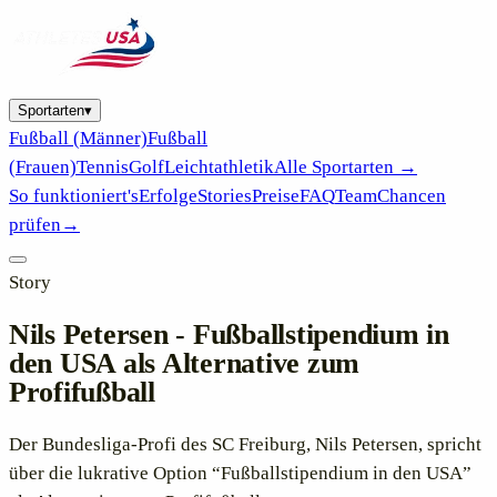
Sportarten
▾
Fußball (Männer)
Fußball
(Frauen)
Tennis
Golf
Leichtathletik
Alle Sportarten →
So funktioniert's
Erfolge
Stories
Preise
FAQ
Team
Chancen
prüfen
→
Story
Nils Petersen - Fußballstipendium in
den USA als Alternative zum
Profifußball
Der Bundesliga-Profi des SC Freiburg, Nils Petersen, spricht
über die lukrative Option “Fußballstipendium in den USA”