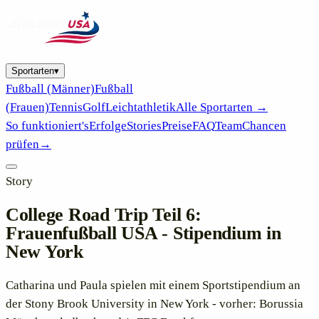
Sportarten
▾
Fußball (Männer)
Fußball
(Frauen)
Tennis
Golf
Leichtathletik
Alle Sportarten →
So funktioniert's
Erfolge
Stories
Preise
FAQ
Team
Chancen
prüfen
→
Story
College Road Trip Teil 6:
Frauenfußball USA - Stipendium in
New York
Catharina und Paula spielen mit einem Sportstipendium an
der Stony Brook University in New York - vorher: Borussia