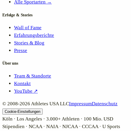
Alle Sportarten →
Erfolge & Stories
Wall of Fame
Erfahrungsberichte
Stories & Blog
Presse
Über uns
Team & Standorte
Kontakt
YouTube ↗
© 2008-
2026
Athletes USA LLC
Impressum
Datenschutz
Kundenbewertungen und Erfahrungen zu
Cookie-Einstellungen
Athletes USA - Deutschland
Köln · Los Angeles · 3.000+ Athleten · 100 Mio. USD
Stipendien · NCAA · NAIA · NJCAA · CCCAA · U Sports
SEHR GUT
100%