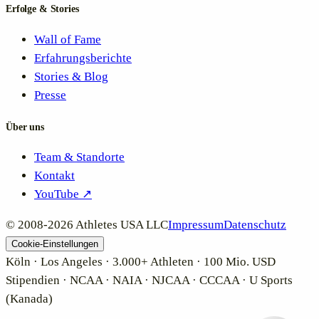
Erfolge & Stories
Wall of Fame
Erfahrungsberichte
Stories & Blog
Presse
Über uns
Team & Standorte
Kontakt
YouTube ↗
© 2008-
2026
Athletes USA LLC
Impressum
Datenschutz
Kundenbewertungen und Erfahrungen zu
Cookie-Einstellungen
Athletes USA - Deutschland
Köln · Los Angeles · 3.000+ Athleten · 100 Mio. USD
Stipendien · NCAA · NAIA · NJCAA · CCCAA · U Sports
SEHR GUT
100%
(Kanada)
Empfehlungen auf
ProvenExpert.com
4,89 / 5,00