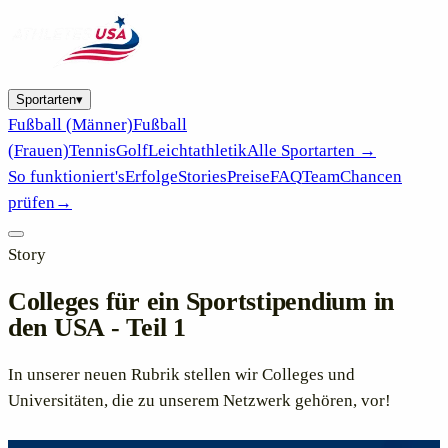
Sportarten
▾
Fußball (Männer)
Fußball
(Frauen)
Tennis
Golf
Leichtathletik
Alle Sportarten →
So funktioniert's
Erfolge
Stories
Preise
FAQ
Team
Chancen
prüfen
→
Story
Colleges für ein Sportstipendium in
den USA - Teil 1
In unserer neuen Rubrik stellen wir Colleges und
Universitäten, die zu unserem Netzwerk gehören, vor!