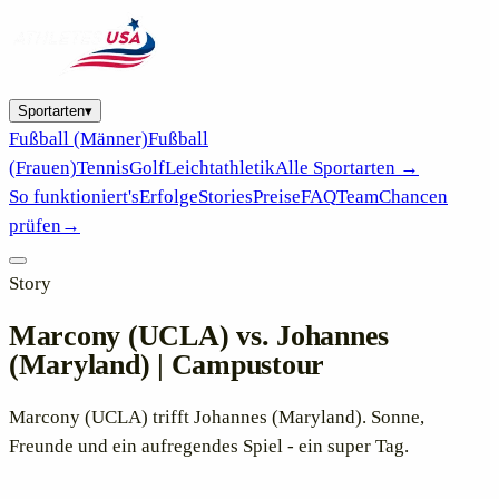
Sportarten
▾
Fußball (Männer)
Fußball
(Frauen)
Tennis
Golf
Leichtathletik
Alle Sportarten →
So funktioniert's
Erfolge
Stories
Preise
FAQ
Team
Chancen
prüfen
→
Story
Marcony (UCLA) vs. Johannes
(Maryland) | Campustour
Marcony (UCLA) trifft Johannes (Maryland). Sonne,
Freunde und ein aufregendes Spiel - ein super Tag.